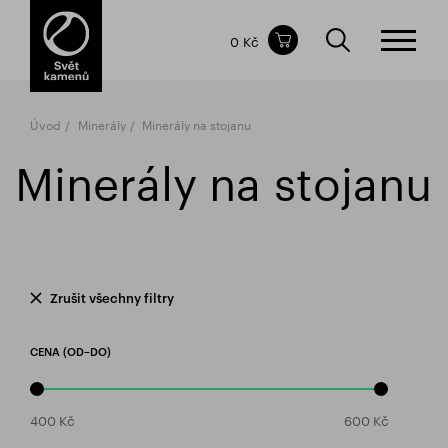
Obsah nákupního košíku
0 Kč
CELKOVÁ CENA
bez DPH
vč DPH
0 Kč
0 Kč
Úvod
Minerály
Minerály na stojanu
Nákupní košík je prázdný.
Minerály na stojanu
Zrušit všechny filtry
CENA (OD–DO)