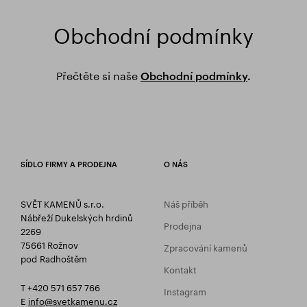
Obchodní podmínky
Přečtěte si naše
Obchodní podmínky
.
SÍDLO FIRMY A PRODEJNA
O NÁS
SVĚT KAMENŮ s.r.o.
Náš příběh
Nábřeží Dukelských hrdinů
Prodejna
2269
75661 Rožnov
Zpracování kamenů
pod Radhoštěm
Kontakt
T +420 571 657 766
Instagram
E
info@svetkamenu.cz