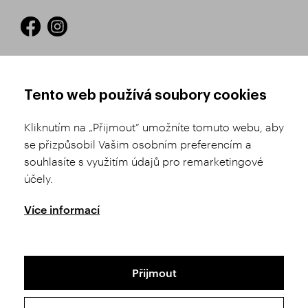
JAK NAKUPOVAT
OBCHODNÍ PODMÍNKY
Tento web používá soubory cookies
Registrace
Obchodní podmínky
Kliknutím na „Přijmout“ umožníte tomuto webu, aby
Výběr zboží
Reklamační řád
se přizpůsobil Vašim osobním preferencím a
souhlasíte s využitím údajů pro remarketingové
Doprava a platba
Nastavení soukromí
účely.
Historie objednávek
GDPR
GPSR
Více informací
Puncovní úřad
Přijmout
Mapa stránek
Ochrana osobních údajů