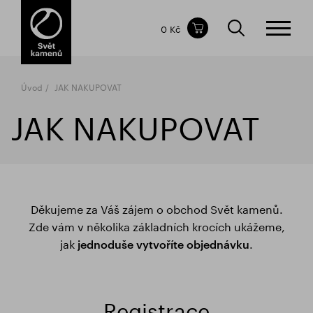
Obsah nákupního košíku
0 Kč
CELKOVÁ CENA
bez DPH
vč DPH
0 Kč
0 Kč
Úvod
JAK NAKUPOVAT
Nákupní košík je prázdný.
JAK NAKUPOVAT
Děkujeme za Váš zájem o obchod Svět kamenů.
Zde vám v několika základních krocích ukážeme,
jak
.
jednoduše vytvoříte objednávku
Registrace