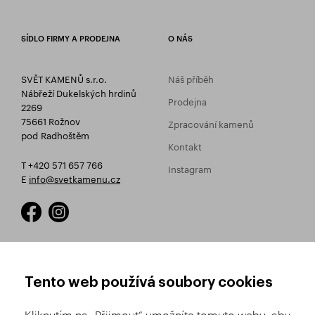
SÍDLO FIRMY A PRODEJNA
O NÁS
SVĚT KAMENŮ s.r.o.
Náš příběh
Nábřeží Dukelských hrdinů
Prodejna
2269
75661 Rožnov
Zpracování kamenů
pod Radhoštěm
Kontakt
T +420 571 657 766
Instagram
E
info@svetkamenu.cz
JAK NAKUPOVAT
OBCHODNÍ PODMÍNKY
Tento web používá soubory cookies
Registrace
Obchodní podmínky
Kliknutím na „Přijmout“ umožníte tomuto webu, aby