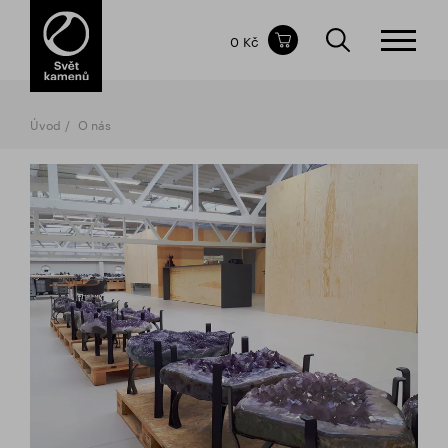
Obsah nákupního košíku
0 Kč
CELKOVÁ CENA
bez DPH
vč DPH
0 Kč
0 Kč
Úvod
O nás
Nákupní košík je prázdný.