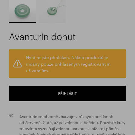
Avanturín donut
Nyní nejste přihlášen. Nákup produktů je
možný pouze přihlášeným registrovaným
uživatelům.
PŘIHLÁSIT
Avanturín se obecně zbarvuje v různých odstínech
od červené, žluté, až po zelenou a hnědou. Brazilské kusy
se ovšem vyznačují zelenou barvou, za níž stojí příměs
jemných šupinek chromité slídy fuchsitu. Mají vysoký lesk