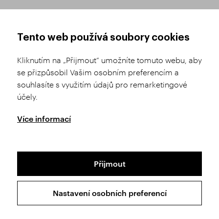
JAK NAKUPOVAT
OBCHODNÍ PODMÍNKY
Tento web používá soubory cookies
Registrace
Obchodní podmínky
Kliknutím na „Přijmout“ umožníte tomuto webu, aby
Výběr zboží
Reklamační řád
se přizpůsobil Vašim osobním preferencím a
souhlasíte s využitím údajů pro remarketingové
Doprava a platba
Nastavení soukromí
účely.
Historie objednávek
GDPR
GPSR
Více informací
Puncovní úřad
Přijmout
Mapa stránek
Ochrana osobních údajů
Nastavení osobních preferencí
Copyright © 2026 SVĚT KAMENŮ s.r.o.
Všechna práva vyhrazena | Webdesign by
Studio 9