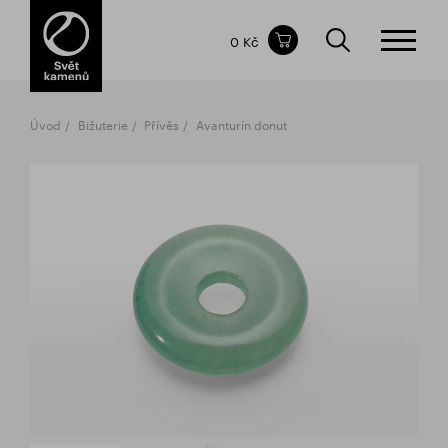
Obsah nákupního košíku
0 Kč
CELKOVÁ CENA
bez DPH
vč DPH
0 Kč
0 Kč
Úvod
Bižuterie
Přívěs
Avanturín donut
Nákupní košík je prázdný.