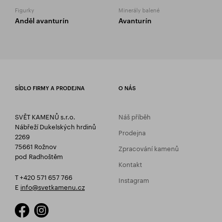
Figurky
Minerály balené
Anděl avanturín
Avanturín
SÍDLO FIRMY A PRODEJNA
O NÁS
SVĚT KAMENŮ s.r.o.
Náš příběh
Nábřeží Dukelských hrdinů
Prodejna
2269
75661 Rožnov
Zpracování kamenů
pod Radhoštěm
Kontakt
T +420 571 657 766
Instagram
E
info@svetkamenu.cz