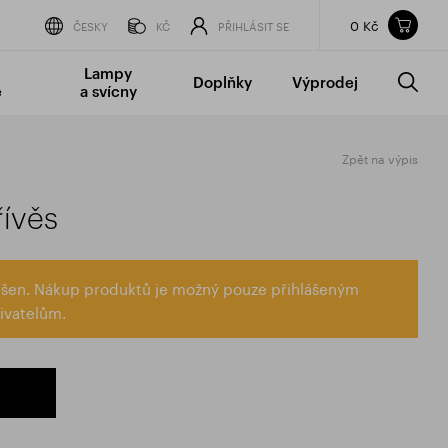
0 Kč
Obsah nákupního košíku
ČESKY
KČ
PŘIHLÁSIT SE
CELKOVÁ CENA
bez DPH
vč DPH
Lampy
Doplňky
Výprodej
0 Kč
0 Kč
é
a svícny
Nákupní košík je prázdný.
Zpět na výpis
řívěs
lášen. Nákup produktů je možný pouze přihlášeným
ivatelům.