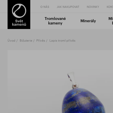
O NÁS
JAK NAKUPOVAT
NOVINKY
KON
Tromlované
Mi
Minerály
kameny
Úvod
Bižuterie
Přívěs
Lapis troml přívěs