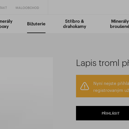
TAKT
MALOOBCHOD
nerály
Stříbro &
Minerály
Bižuterie
boxy
drahokamy
broušen
Lapis troml p
Nyní nejste přih
registrovaným už
PŘIHLÁSIT