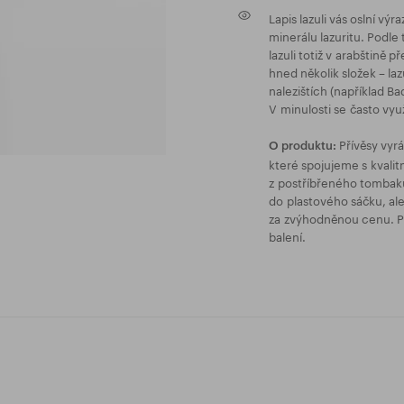
Lapis lazuli vás oslní v
minerálu lazuritu. Podle
lazuli totiž v arabštině
hned několik složek – lazu
nalezištích (například B
V minulosti se často vyu
Přívěsy vyr
O produktu:
které spojujeme s kvalit
z postříbřeného tombaku
do plastového sáčku, al
za zvýhodněnou cenu. Pří
balení.