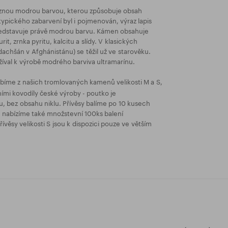
ýraznou modrou barvou, kterou způsobuje obsah
 typického zabarvení byl i pojmenován, výraz lapis
 představuje právě modrou barvu. Kámen obsahuje
rit, zrnka pyritu, kalcitu a slídy. V klasických
adachšán v Afghánistánu) se těžil už ve starověku.
žíval k výrobě modrého barviva ultramarínu.
ábíme z našich tromlovaných kamenů velikosti M a S,
ními kovodíly české výroby - poutko je
, bez obsahu niklu. Přívěsy balíme po 10 kusech
e nabízíme také množstevní 100ks balení
věsy velikosti S jsou k dispozici pouze ve větším