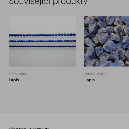
Související produkty
Šnůra volná
Minerály balené
Lapis
Lapis