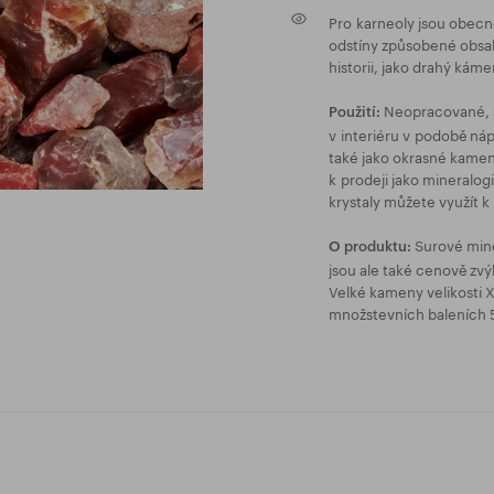
Pro karneoly jsou obecn
odstíny způsobené obsa
historii, jako drahý káme
Neopracované, s
Použití:
v interiéru v podobě nápl
také jako okrasné kamen
k prodeji jako mineralo
krystaly můžete využít k
Surové mine
O produktu:
jsou ale také cenově zvý
Velké kameny velikost
množstevních baleních 5