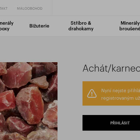
TAKT
MALOOBCHOD
nerály
Stříbro &
Minerály
Bižuterie
boxy
drahokamy
broušen
Achát/karneo
Nyní nejste přih
registrovaným už
PŘIHLÁSIT