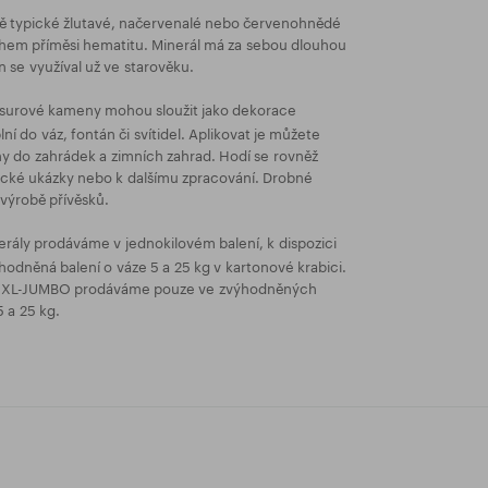
ě typické žlutavé, načervenalé nebo červenohnědé
hem příměsi hematitu. Minerál má za sebou dlouhou
n se využíval už ve starověku.
urové kameny mohou sloužit jako dekorace
ní do váz, fontán či svítidel. Aplikovat je můžete
y do zahrádek a zimních zahrad. Hodí se rovněž
gické ukázky nebo k dalšímu zpracování. Drobné
 výrobě přívěsků.
rály prodáváme v jednokilovém balení, k dispozici
hodněná balení o váze 5 a 25 kg v kartonové krabici.
i XXL-JUMBO prodáváme pouze ve zvýhodněných
 a 25 kg.