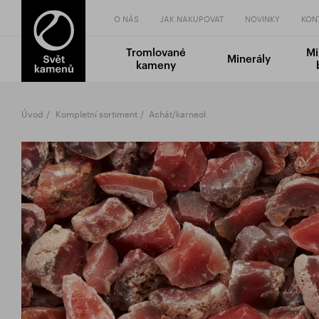
O NÁS
JAK NAKUPOVAT
NOVINKY
KON
Tromlované
Mi
Minerály
kameny
Úvod
Kompletní sortiment
Achát/karneol