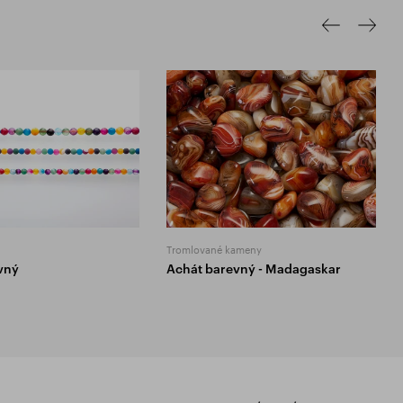
Tromlované kameny
vný
Achát barevný - Madagaskar