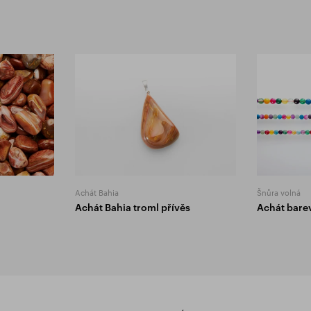
Achát Bahia
Šnůra volná
Achát Bahia troml přívěs
Achát bare