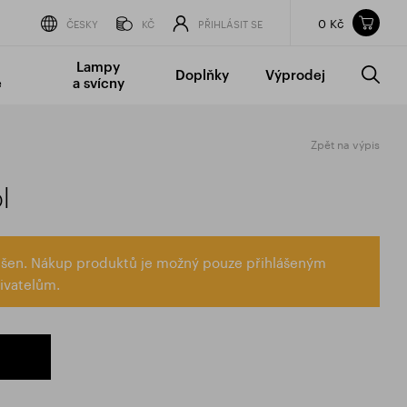
0 Kč
Obsah nákupního košíku
ČESKY
KČ
PŘIHLÁSIT SE
CELKOVÁ CENA
bez DPH
vč DPH
Lampy
Doplňky
Výprodej
0 Kč
0 Kč
é
a svícny
Nákupní košík je prázdný.
Zpět na výpis
l
lášen. Nákup produktů je možný pouze přihlášeným
ivatelům.