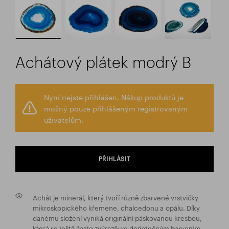
Achátový plátek modrý B
Nyní nejste přihlášen. Nákup produktů je
možný pouze přihlášeným registrovaným
uživatelům.
PŘIHLÁSIT
Achát je minerál, který tvoří různě zbarvené vrstvičky
mikroskopického křemene, chalcedonu a opálu. Díky
danému složení vyniká originální páskovanou kresbou,
která se ještě často zvýrazňuje dodatečným barvením.