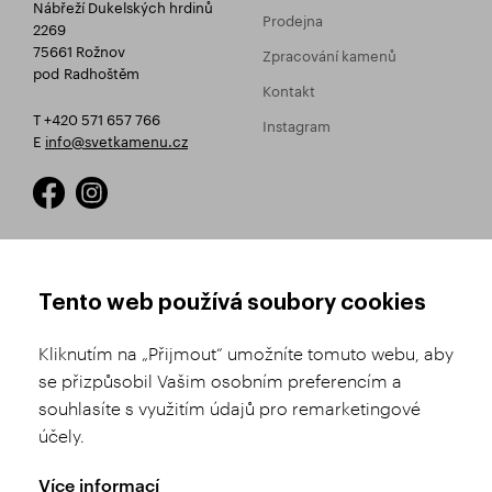
Nábřeží Dukelských hrdinů
Prodejna
2269
75661 Rožnov
Zpracování kamenů
pod Radhoštěm
Kontakt
T +420 571 657 766
Instagram
E
info@svetkamenu.cz
JAK NAKUPOVAT
OBCHODNÍ PODMÍNKY
Tento web používá soubory cookies
Registrace
Obchodní podmínky
Kliknutím na „Přijmout“ umožníte tomuto webu, aby
Výběr zboží
Reklamační řád
se přizpůsobil Vašim osobním preferencím a
souhlasíte s využitím údajů pro remarketingové
Doprava a platba
Nastavení soukromí
účely.
Historie objednávek
GDPR
GPSR
Více informací