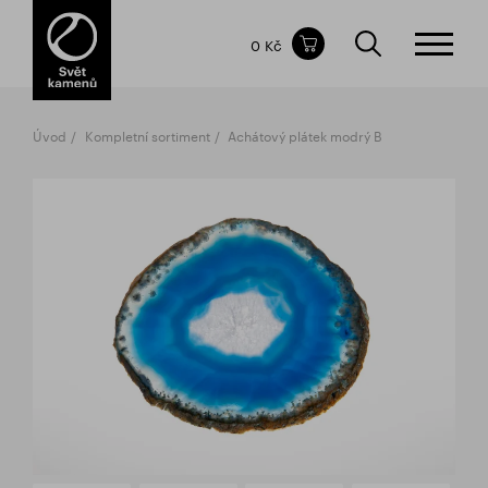
Obsah nákupního košíku
0 Kč
CELKOVÁ CENA
bez DPH
vč DPH
0 Kč
0 Kč
Úvod
Kompletní sortiment
Achátový plátek modrý B
Nákupní košík je prázdný.