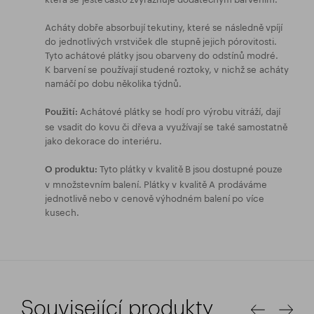
Acháty dobře absorbují tekutiny, které se následně vpíjí
do jednotlivých vrstviček dle stupně jejich pórovitosti.
Tyto achátové plátky jsou obarveny do odstínů modré.
K barvení se používají studené roztoky, v nichž se acháty
namáčí po dobu několika týdnů.
Achátové plátky se hodí pro výrobu vitráží, dají
Použití:
se vsadit do kovu či dřeva a využívají se také samostatně
jako dekorace do interiéru.
Tyto plátky v kvalitě B jsou dostupné pouze
O produktu:
v množstevním balení. Plátky v kvalitě A prodáváme
jednotlivě nebo v cenově výhodném balení po více
kusech.
Související produkty