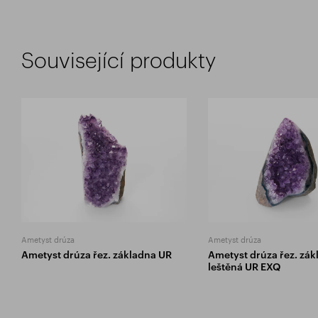
Související produkty
Ametyst drúza
Ametyst drúza
Ametyst drúza řez. základna UR
Ametyst drúza řez. zák
leštěná UR EXQ