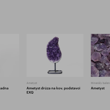
Ametyst
Minerály balen
ladna
Ametyst drúza na kov. podstavci
Ametyst
EXQ