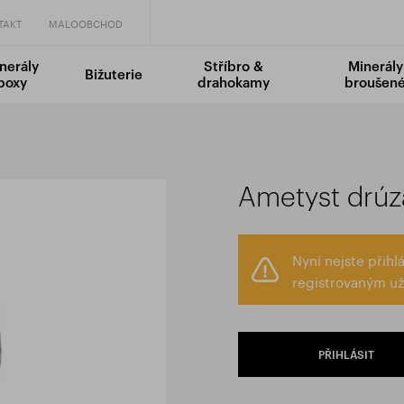
TAKT
MALOOBCHOD
nerály
Stříbro &
Minerály
Bižuterie
boxy
drahokamy
broušen
Ametyst drúz
Nyní nejste přih
registrovaným už
PŘIHLÁSIT