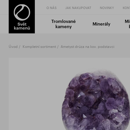
O NÁS
JAK NAKUPOVAT
NOVINKY
KON
Tromlované
Mi
Minerály
kameny
Úvod
Kompletní sortiment
Ametyst drúza na kov. podstavci