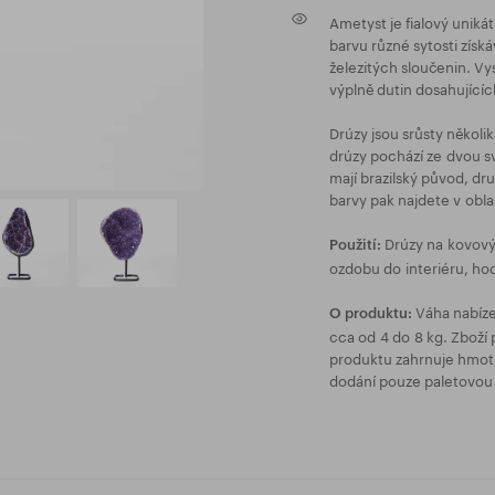
Ametyst je fialový uniká
barvu různé sytosti získ
železitých sloučenin. Vy
výplně dutin dosahující
Drúzy jsou srůsty někol
drúzy pochází ze dvou svě
mají brazilský původ, dr
barvy pak najdete v oblas
Drúzy na kovový
Použití:
ozdobu do interiéru, hod
Váha nabíze
O produktu:
cca od 4 do 8 kg. Zboží
produktu zahrnuje hmotn
dodání pouze paletovou