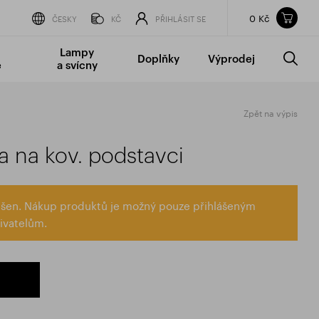
0 Kč
Obsah nákupního košíku
ČESKY
KČ
PŘIHLÁSIT SE
CELKOVÁ CENA
bez DPH
vč DPH
Lampy
Doplňky
Výprodej
0 Kč
0 Kč
é
a svícny
Nákupní košík je prázdný.
Zpět na výpis
a na kov. podstavci
lášen. Nákup produktů je možný pouze přihlášeným
ivatelům.