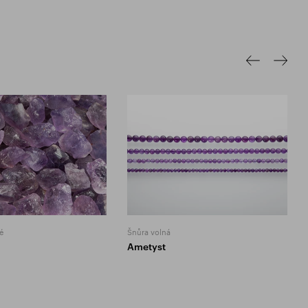
é
Šnůra volná
Ametyst