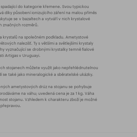
t spadající do kategorie křemene. Svou typickou
ává díky působení ionizujícího záření na malou příměs
skytuje se v bazaltech a vytváří v nich krystalové
ch značných rozměrů.
ika krystalů na společném podkladu. Ametystové
tových nalezišť. Ty s většími a světlejšími krystaly
uhy vyznačující se drobnými krystalky temně fialové
ti Artigas v Uruguayi.
ch stojanech můžete využít jako nepřehlédnutelnou
í se také jako mineralogické a sběratelské ukázky.
ných ametystových drúz na stojanu se pohybuje
 prodáváme na váhu; uvedená cena je za 1 kg. Váha
ost stojanu. Vzhledem k charakteru zboží je možné
 přepravou.