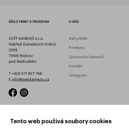
SÍDLO FIRMY A PRODEJNA
O NÁS
SVĚT KAMENŮ s.r.o.
Náš příběh
Nábřeží Dukelských hrdinů
Prodejna
2269
75661 Rožnov
Zpracování kamenů
pod Radhoštěm
Kontakt
T +420 571 657 766
Instagram
E
info@svetkamenu.cz
JAK NAKUPOVAT
OBCHODNÍ PODMÍNKY
Tento web používá soubory cookies