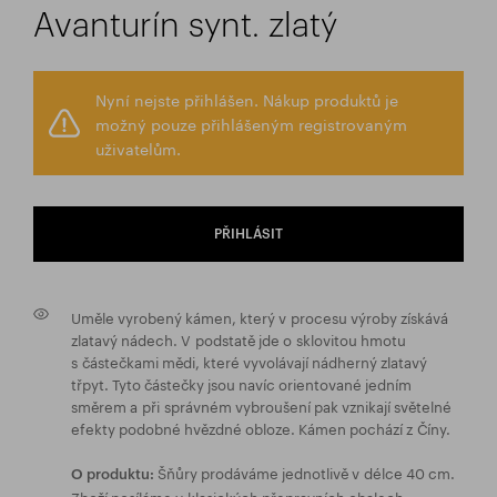
Avanturín synt. zlatý
Nyní nejste přihlášen. Nákup produktů je
možný pouze přihlášeným registrovaným
uživatelům.
PŘIHLÁSIT
Uměle vyrobený kámen, který v procesu výroby získává
zlatavý nádech. V podstatě jde o sklovitou hmotu
s částečkami mědi, které vyvolávají nádherný zlatavý
třpyt. Tyto částečky jsou navíc orientované jedním
směrem a při správném vybroušení pak vznikají světelné
efekty podobné hvězdné obloze. Kámen pochází z Číny.
Šňůry prodáváme jednotlivě v délce 40 cm.
O produktu:
Zboží posíláme v klasických přepravních obalech.