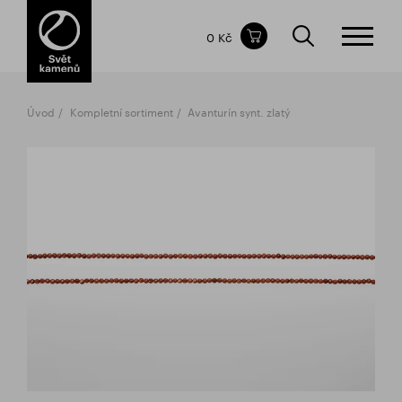
Obsah nákupního košíku
0 Kč
CELKOVÁ CENA
bez DPH
vč DPH
0 Kč
0 Kč
Úvod
Kompletní sortiment
Avanturín synt. zlatý
Nákupní košík je prázdný.