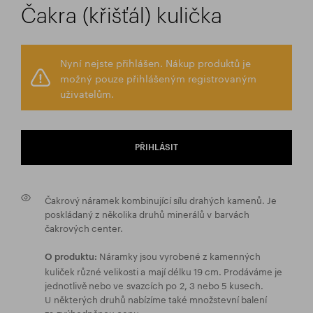
Čakra (křišťál) kulička
Nyní nejste přihlášen. Nákup produktů je
možný pouze přihlášeným registrovaným
uživatelům.
PŘIHLÁSIT
Čakrový náramek kombinující sílu drahých kamenů. Je
poskládaný z několika druhů minerálů v barvách
čakrových center.
Náramky jsou vyrobené z kamenných
O produktu:
kuliček různé velikosti a mají délku 19 cm. Prodáváme je
jednotlivě nebo ve svazcích po 2, 3 nebo 5 kusech.
U některých druhů nabízíme také množstevní balení
za zvýhodněnou cenu.