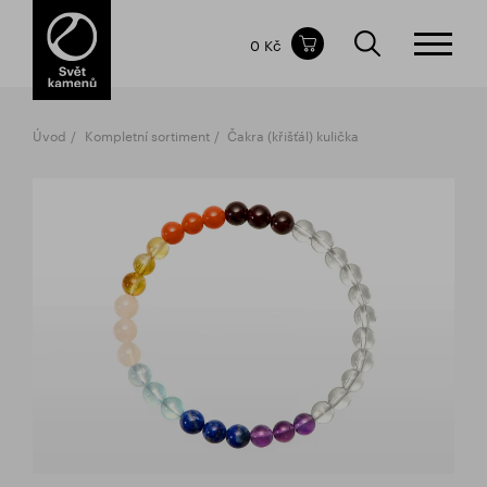
Obsah nákupního košíku
0 Kč
CELKOVÁ CENA
bez DPH
vč DPH
0 Kč
0 Kč
Úvod
Kompletní sortiment
Čakra (křišťál) kulička
Nákupní košík je prázdný.