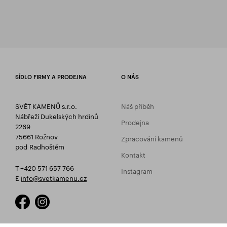
SÍDLO FIRMY A PRODEJNA
O NÁS
SVĚT KAMENŮ s.r.o.
Náš příběh
Nábřeží Dukelských hrdinů
Prodejna
2269
75661 Rožnov
Zpracování kamenů
pod Radhoštěm
Kontakt
T +420 571 657 766
Instagram
E
info@svetkamenu.cz