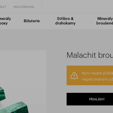
TAKT
MALOOBCHOD
nerály
Stříbro &
Minerály
Bižuterie
boxy
drahokamy
broušen
Malachit bro
Nyní nejste přih
registrovaným už
PŘIHLÁSIT