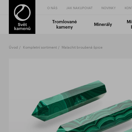
O NÁS
JAK NAKUPOVAT
NOVINKY
KON
Tromlované
Mi
Minerály
kameny
Úvod
Kompletní sortiment
Malachit broušená špice