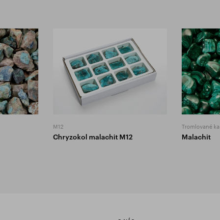
M12
Tromlované k
Chryzokol malachit M12
Malachit