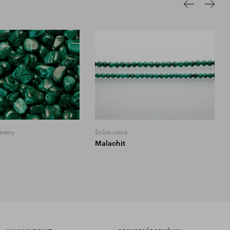
ameny
Šnůra volná
Malachit