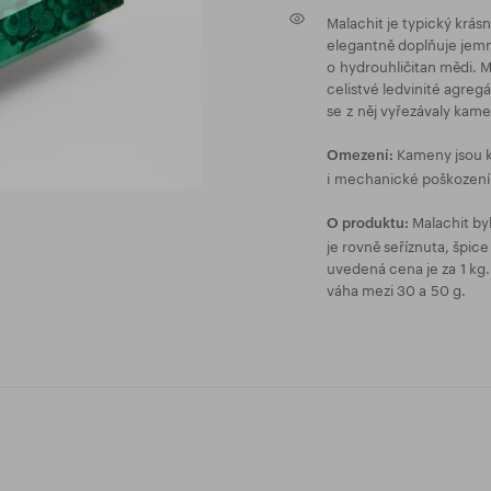
Malachit je typický krás
elegantně doplňuje jem
o hydrouhličitan mědi. Mi
celistvé ledvinité agreg
se z něj vyřezávaly kam
Kameny jsou k
Omezení:
i mechanické poškození
Malachit by
O produktu:
je rovně seříznuta, špic
uvedená cena je za 1 kg.
váha mezi 30 a 50 g.