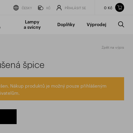
0 Kč
Obsah nákupního košíku
ČESKY
KČ
PŘIHLÁSIT SE
CELKOVÁ CENA
bez DPH
vč DPH
Lampy
Doplňky
Výprodej
0 Kč
0 Kč
é
a svícny
Nákupní košík je prázdný.
Zpět na výpis
ušená špice
lášen. Nákup produktů je možný pouze přihlášeným
ivatelům.