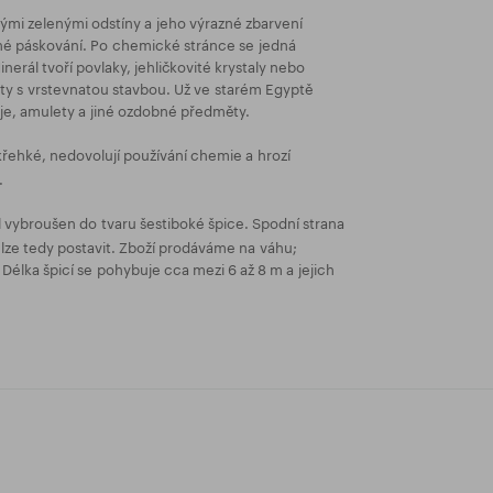
nými zelenými odstíny a jeho výrazné zbarvení
né páskování. Po chemické stránce se jedná
nerál tvoří povlaky, jehličkovité krystaly nebo
áty s vrstevnatou stavbou. Už ve starém Egyptě
eje, amulety a jiné ozdobné předměty.
řehké, nedovolují používání chemie a hrozí
.
l vybroušen do tvaru šestiboké špice. Spodní strana
e lze tedy postavit. Zboží prodáváme na váhu;
 Délka špicí se pohybuje cca mezi 6 až 8 m a jejich