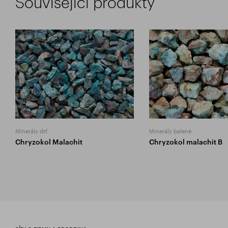
Související produkty
Minerály drť
Minerály balené
Chryzokol Malachit
Chryzokol malachit B