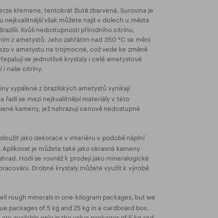
í verze křemene, tentokrát žlutě zbarvená. Surovina je
u nejkvalitnější však můžete najít v dolech u města
razílii. Kvůli nedostupnosti přírodního citrínu,
váním z ametystů. Jeho zahřátím nad 350 °C se mění
zo v ametystu na trojmocné, což vede ke změně
Přepalují se jednotlivé krystaly i celé ametystové
i naše citríny.
íny vypálené z brazilských ametystů vynikají
 řadí se mezi nejkvalitnějsí materiály v této
blíbené kameny, jež nahrazují cenově nedostupné
oužit jako dekorace v interiéru v podobě náplní
el. Aplikovat je můžete také jako okrasné kameny
hrad. Hodí se rovněž k prodeji jako mineralogické
pracování. Drobné krystaly můžete využít k výrobě
ell rough minerals in one-kilogram packages, but we
lue packages of 5 kg and 25 kg in a cardboard box.
re available only in the value packages of 5 kg and