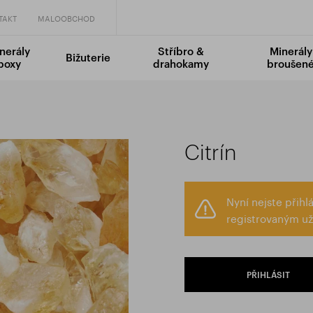
TAKT
MALOOBCHOD
nerály
Stříbro &
Minerály
Bižuterie
boxy
drahokamy
broušen
Citrín
Nyní nejste přih
registrovaným už
PŘIHLÁSIT