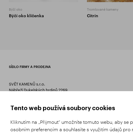
Býčí oko
Tromlované kameny
Býčí oko klíčenka
Citrín
SÍDLO FIRMY A PRODEJNA
SVĚT KAMENŮ s.r.o.
Nábřeží Dukelských hrdinů 2269
75661 Rožnov pod Radhoštěm
T +420 571 657 766
Tento web používá soubory cookies
E
info@svetkamenu.cz
Kliknutím na „Přijmout“ umožníte tomuto webu, aby se p
osobním preferencím a souhlasíte s využitím údajů pro 