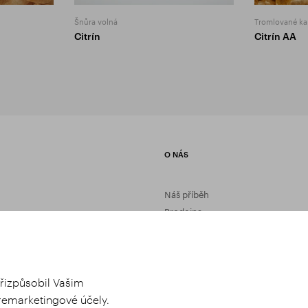
Šnůra volná
Tromlované k
Citrín
Citrín AA
O NÁS
Náš příběh
Prodejna
Zpracování kamenů
Kontakt
Instagram
řizpůsobil Vašim
remarketingové účely.