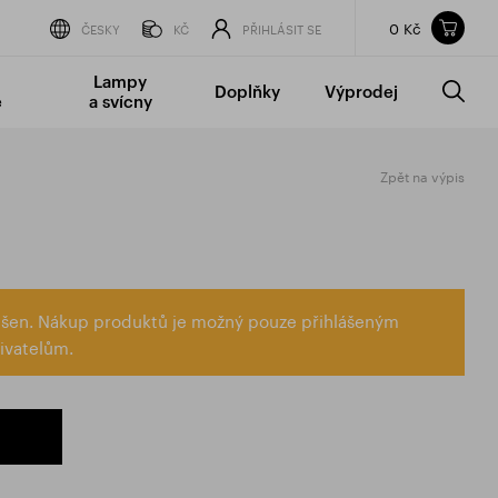
0 Kč
Obsah nákupního košíku
ČESKY
KČ
PŘIHLÁSIT SE
CELKOVÁ CENA
bez DPH
vč DPH
Lampy
Doplňky
Výprodej
0 Kč
0 Kč
é
a svícny
Nákupní košík je prázdný.
Zpět na výpis
lášen. Nákup produktů je možný pouze přihlášeným
ivatelům.