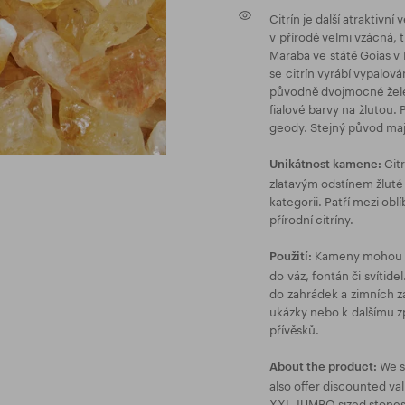
Citrín je další atraktivn
v přírodě velmi vzácná, t
Maraba ve státě Goias v B
se citrín vyrábí vypalo
původně dvojmocné žele
fialové barvy na žlutou. 
geody. Stejný původ mají 
Citr
Unikátnost kamene:
zlatavým odstínem žluté a
kategorii. Patří mezi o
přírodní citríny.
Kameny mohou sl
Použití:
do váz, fontán či svítid
do zahrádek a zimních za
ukázky nebo k dalšímu z
přívěsků.
We s
About the product:
also offer discounted va
XXL-JUMBO sized stones a