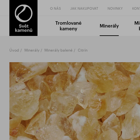
O NÁS
JAK NAKUPOVAT
NOVINKY
KON
Tromlované
Mi
Minerály
kameny
Úvod
Minerály
Minerály balené
Citrín