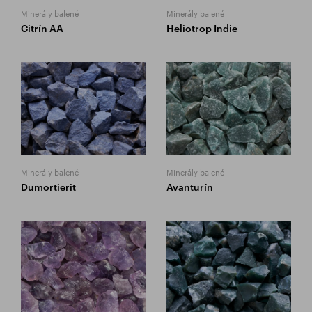
Minerály balené
Minerály balené
Citrín AA
Heliotrop Indie
Minerály balené
Minerály balené
Dumortierit
Avanturín