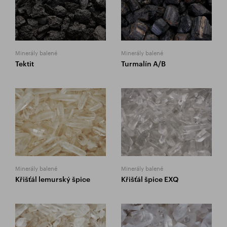
Minerály balené
Minerály balené
Tektit
Turmalín A/B
Minerály balené
Minerály balené
Křišťál lemurský špice
Křišťál špice EXQ