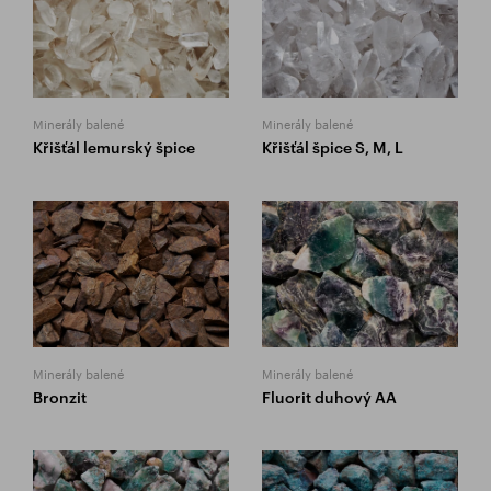
Minerály balené
Minerály balené
Křišťál lemurský špice
Křišťál špice S, M, L
Minerály balené
Minerály balené
Bronzit
Fluorit duhový AA