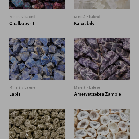
Minerály balené
Minerály balené
Chalkopyrit
Kalcit bílý
Minerály balené
Minerály balené
Lapis
Ametyst zebra Zambie