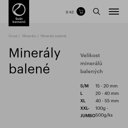
Obsah nákupního košíku
0 Kč
CELKOVÁ CENA
bez DPH
vč DPH
0 Kč
0 Kč
Úvod
Minerály
Minerály balené
Nákupní košík je prázdný.
Minerály
Velikost
balené
minerálů
balených
15 - 20 mm
S/M
20 - 40 mm
L
40 - 55 mm
XL
100g -
XXL-
500g/ks
JUMBO