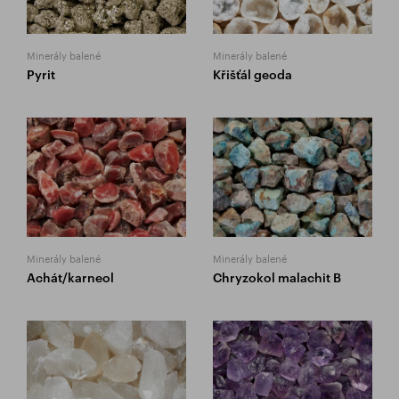
Minerály balené
Minerály balené
Pyrit
Křišťál geoda
Minerály balené
Minerály balené
Achát/karneol
Chryzokol malachit B