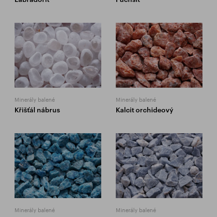
Minerály balené
Minerály balené
Křišťál nábrus
Kalcit orchideový
Minerály balené
Minerály balené