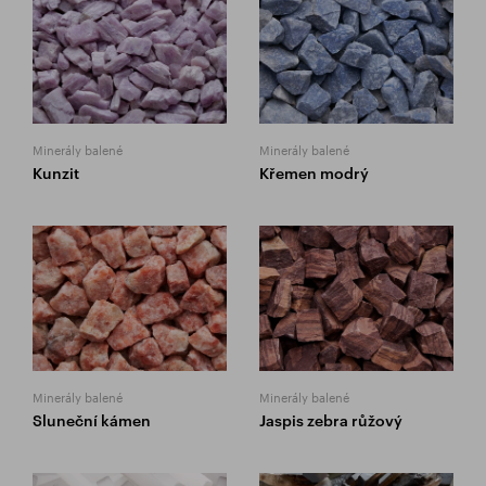
Minerály balené
Minerály balené
Kunzit
Křemen modrý
Minerály balené
Minerály balené
Sluneční kámen
Jaspis zebra růžový