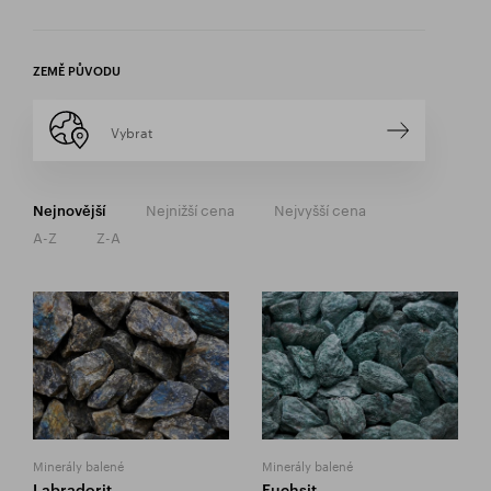
ZEMĚ PŮVODU
Vybrat
Nejnižší cena
Nejvyšší cena
Nejnovější
A-Z
Z-A
Minerály balené
Minerály balené
Labradorit
Fuchsit