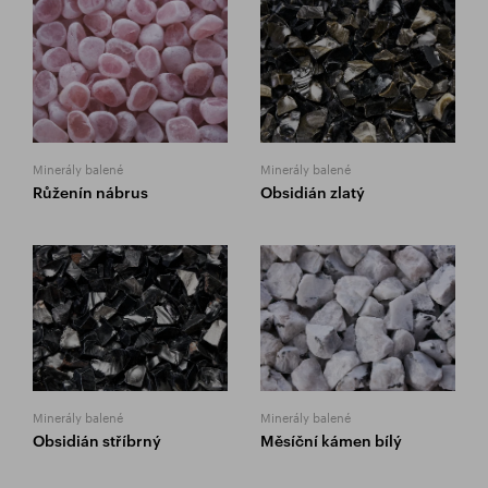
Minerály balené
Minerály balené
Růženín nábrus
Obsidián zlatý
Minerály balené
Minerály balené
Obsidián stříbrný
Měsíční kámen bílý