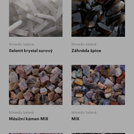
Minerály balené
Minerály balené
Selenit krystal surový
Záhněda špice
Minerály balené
Minerály balené
Měsíční kámen MIX
MIX