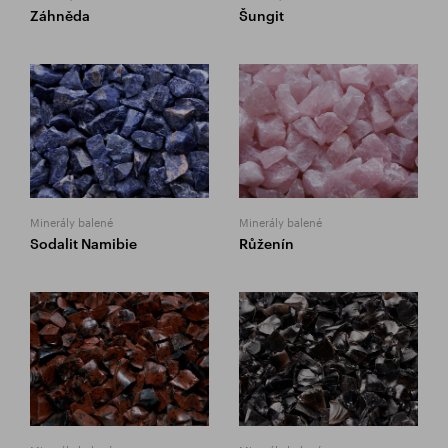
Záhněda
Šungit
Minerály balené
Minerály balené
Sodalit Namibie
Růženín