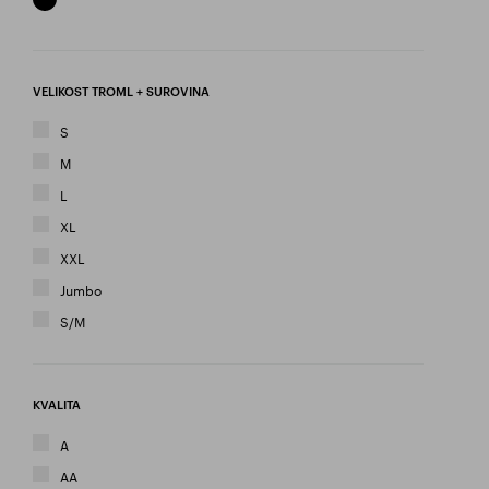
VELIKOST TROML + SUROVINA
S
M
L
XL
XXL
Jumbo
S/M
KVALITA
A
AA