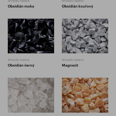
Minerály balené
Minerály balené
Obsidián moka
Obsidián kouřový
Minerály balené
Minerály balené
Obsidián černý
Magnezit