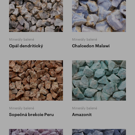
Minerály balené
Minerály balené
Opál dendritický
Chalcedon Malawi
Minerály balené
Minerály balené
Sopečná brekcie Peru
Amazonit