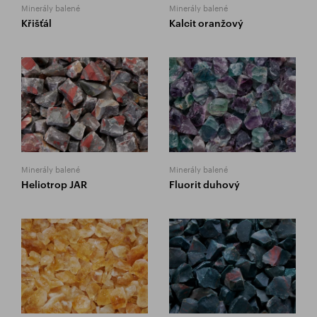
Minerály balené
Minerály balené
Křišťál
Kalcit oranžový
Minerály balené
Minerály balené
Heliotrop JAR
Fluorit duhový