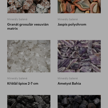
Minerály balené
Minerály balené
Granát grosulár vesuvián
Jaspis polychrom
matrix
Minerály balené
Minerály balené
Křišťál špice 2-7 cm
Ametyst Bahia