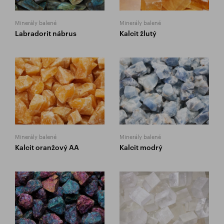
Minerály balené
Minerály balené
Labradorit nábrus
Kalcit žlutý
Minerály balené
Minerály balené
Kalcit oranžový AA
Kalcit modrý