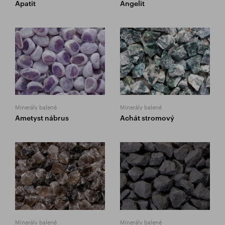
Apatit
Angelit
Minerály balené
Minerály balené
Ametyst nábrus
Achát stromový
Minerály balené
Minerály balené