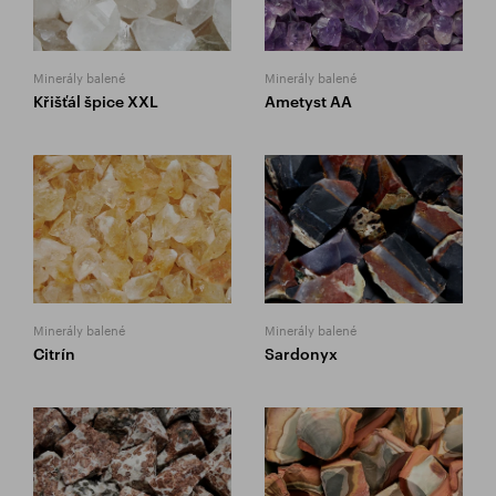
Minerály balené
Minerály balené
Křišťál špice XXL
Ametyst AA
Minerály balené
Minerály balené
Citrín
Sardonyx