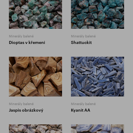
Minerály balené
Minerály balené
Dioptas v křemeni
Shattuckit
Minerály balené
Minerály balené
Jaspis obrázkový
Kyanit AA