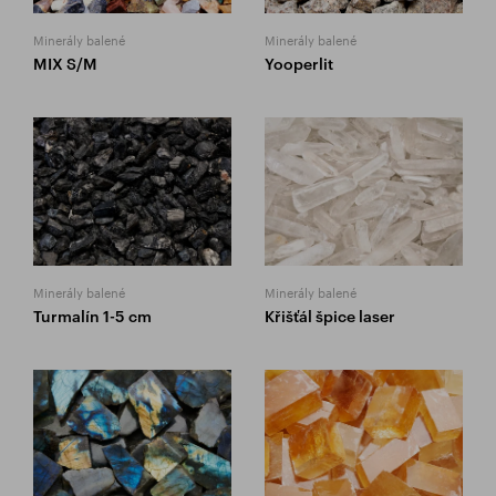
Minerály balené
Minerály balené
MIX S/M
Yooperlit
Minerály balené
Minerály balené
Turmalín 1-5 cm
Křišťál špice laser