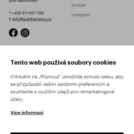
Kontakt
T +420 571 657 766
Instagram
E
info@svetkamenu.cz
JAK NAKUPOVAT
OBCHODNÍ PODMÍNKY
Tento web používá soubory cookies
Registrace
Obchodní podmínky
Kliknutím na „Přijmout“ umožníte tomuto webu, aby
Výběr zboží
Reklamační řád
se přizpůsobil Vašim osobním preferencím a
souhlasíte s využitím údajů pro remarketingové
Doprava a platba
Nastavení soukromí
účely.
Historie objednávek
GDPR
GPSR
Více informací
Puncovní úřad