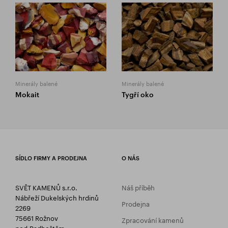
Minerály balené
Minerály balené
Mokait
Tygří oko
SÍDLO FIRMY A PRODEJNA
O NÁS
SVĚT KAMENŮ s.r.o.
Náš příběh
Nábřeží Dukelských hrdinů
Prodejna
2269
75661 Rožnov
Zpracování kamenů
pod Radhoštěm