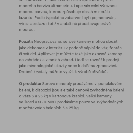
modrého barviva ultramarínu. Lapis vás oslní výraznou
modrou barvou, kterou způsobuje obsah minerálu
lazuritu. Podle typického zabarvení byl i pojmenován,
výraz lapis lazuli totiž v arabštině představuje právě
modrou.
Neopracované, surové kameny mohou sloužit
Použití:
jako dekorace v interiéru v podobě náplní do váz, fontán
či svítidel. Aplikovat je můžete také jako okrasné kameny
do zahrádek a zimních zahrad. Hodí se rovněž k prodeji
jako mineralogické ukázky nebo k dalšímu zpracování.
Drobné krystaly můžete využít k výrobě přívěsků.
Surové minerály prodáváme v jednokilovém
O produktu:
balení, k dispozici jsou ale také cenově zvýhodněná balení
o váze 5 a 25 kg v kartonové krabici. Velké kameny
velikosti XXL-JUMBO prodáváme pouze ve zvýhodněných
množstevních baleních 5 a 25 kg.