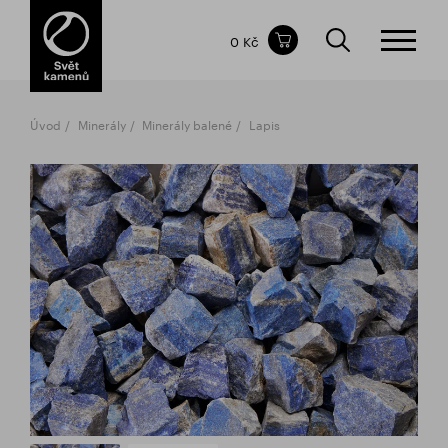
Obsah nákupního košíku
0 Kč
CELKOVÁ CENA
bez DPH
vč DPH
0 Kč
0 Kč
Úvod
Minerály
Minerály balené
Lapis
Nákupní košík je prázdný.