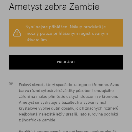
Ametyst zebra Zambie
Nyní nejste přihlášen. Nákup produktů je
možný pouze přihlášeným registrovaným
uživatelům.
PŘIHLÁSIT
Fialový skvost, který spadá do kategorie křemene. Svou
barvu různé sytosti získává díky působení ionizujícího
záření na malou příměs železitých sloučenin v křemeni.
Ametyst se vyskytuje v bazaltech a vytváří v nich
krystalové výplně dutin dosahujících značných rozměrů.
Nejbohatší naleziště leží v Brazílii. Tato surovina pochází
z jihoafrické Zambie.
Neopracované, surové kameny mohou sloužit
Použití: