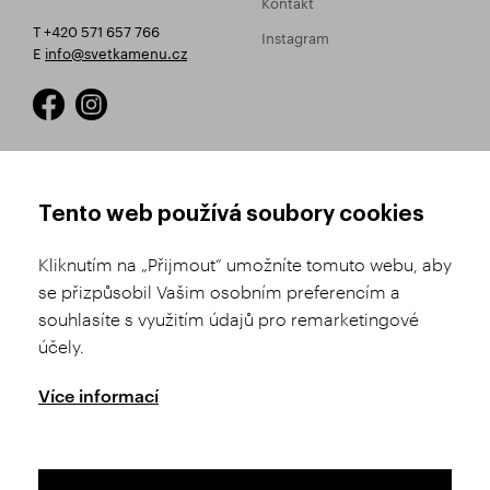
Kontakt
T +420 571 657 766
Instagram
E
info@svetkamenu.cz
JAK NAKUPOVAT
OBCHODNÍ PODMÍNKY
Tento web používá soubory cookies
Registrace
Obchodní podmínky
Kliknutím na „Přijmout“ umožníte tomuto webu, aby
Výběr zboží
Reklamační řád
se přizpůsobil Vašim osobním preferencím a
souhlasíte s využitím údajů pro remarketingové
Doprava a platba
Nastavení soukromí
účely.
Historie objednávek
GDPR
GPSR
Více informací
Puncovní úřad