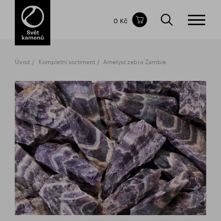
Obsah nákupního košíku
0 Kč
CELKOVÁ CENA
bez DPH
vč DPH
0 Kč
0 Kč
Úvod
Kompletní sortiment
Ametyst zebra Zambie
Nákupní košík je prázdný.