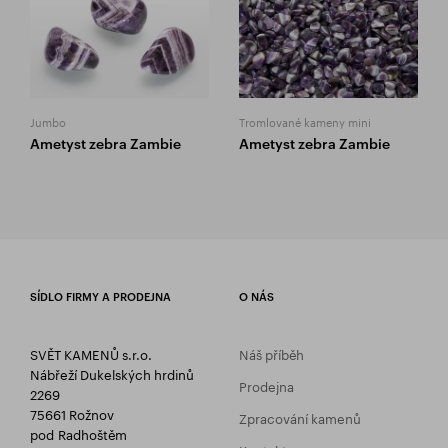
Jumbo
Tromlované kameny mini
Ametyst zebra Zambie
Ametyst zebra Zambie
SÍDLO FIRMY A PRODEJNA
O NÁS
SVĚT KAMENŮ s.r.o.
Náš příběh
Nábřeží Dukelských hrdinů
Prodejna
2269
75661 Rožnov
Zpracování kamenů
pod Radhoštěm