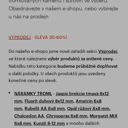
tromlovaných kamenů i surovin ve výběru.
Objednávejte v našem e-shopu, nebo vybírejte
u nás na prodejn
-
VÝPRODEJ
SLEVA 30-60%!
Do našeho e-shopu jsme nově zařadili sekci
,
Výprodej
ve které naleznete
.
výběr produktů za snížené ceny
Nabídku této kategorie
budeme průběžně doplňovat
o další položky. U všech produktů jsou uvedeny
konečné ceny po slevě.
NÁRAMKY TROML
-
Jaspis brekcie tmavá 8x12
mm
,
Fluorit duhový 8x12 mm
,
Ametrín 6x8
mm
,
Rubelit AA 6x8 mm
,
Opál růžový 6x8 mm
,
Chalcedon AA
,
Chrysopras 6x8 mm
,
Morganit MIX
a mnoho dalších
6x8 mm
,
Kunzit 8-12 mm