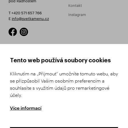
pod Radhoštěm
Kontakt
T +420 571 657 766
Instagram
E
info@svetkamenu.cz
JAK NAKUPOVAT
OBCHODNÍ PODMÍNKY
Tento web používá soubory cookies
Registrace
Obchodní podmínky
Kliknutím na „Přijmout“ umožníte tomuto webu, aby
Výběr zboží
Reklamační řád
se přizpůsobil Vašim osobním preferencím a
souhlasíte s využitím údajů pro remarketingové
Doprava a platba
Nastavení soukromí
účely.
Historie objednávek
GDPR
GPSR
Více informací
Puncovní úřad