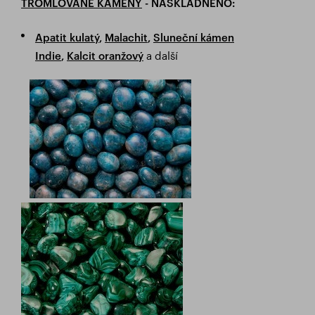
TROMLOVANÉ KAMENY
- NASKLADNĚNO:
Apatit kulatý
,
Malachit
,
Sluneční kámen
a další
Indie
,
Kalcit oranžový