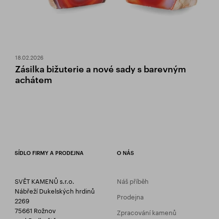
18.02.2026
Zásilka bižuterie a nové sady s barevným
achátem
SÍDLO FIRMY A PRODEJNA
O NÁS
SVĚT KAMENŮ s.r.o.
Náš příběh
Nábřeží Dukelských hrdinů
Prodejna
2269
75661 Rožnov
Zpracování kamenů