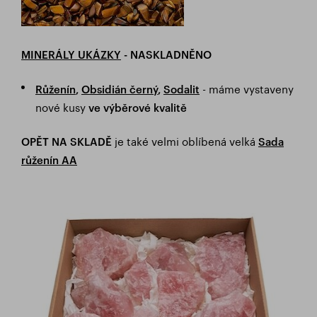
MINERÁLY UKÁZKY
- NASKLADNĚNO
- máme vystaveny
Růženín
,
Obsidián černý
,
Sodalit
nové kusy
ve výběrové kvalitě
je také velmi oblíbená velká
OPĚT NA SKLADĚ
Sada
růženín AA