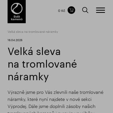
Obsah nákupního košíku
0 Kč
CELKOVÁ CENA
bez DPH
vč DPH
0 Kč
0 Kč
Velká sleva na tromlované náramky
Nákupní košík je prázdný.
16.04.2026
Velká sleva
na tromlované
náramky
Výrazně jsme pro Vás zlevnili naše tromlované
náramky, které nyní najdete v nové sekci
Výprodej. Dále jsme doplnili zásoby našich