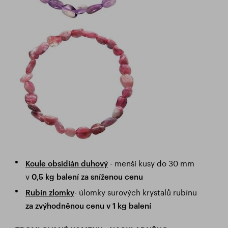
- menší kusy do 30 mm
Koule obsidián duhový
v
0,5 kg balení za sníženou cenu
- úlomky surových krystalů rubínu
Rubín zlomky
za
zvýhodněnou cenu v 1 kg balení