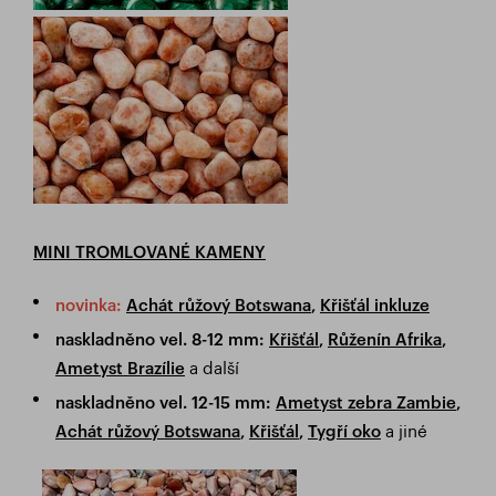
MINI TROMLOVANÉ KAMENY
novinka:
Achát růžový Botswana
,
Křišťál inkluze
naskladněno vel. 8-12 mm:
Křišťál
,
Růženín Afrika
,
a další
Ametyst Brazílie
naskladněno vel. 12-15 mm:
Ametyst zebra Zambie
,
a jiné
Achát růžový Botswana
,
Křišťál
,
Tygří oko