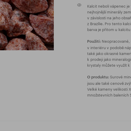
Kalcit neboli vápenec je
nejhojnější minerály ze
v závislosti na jeho obs
z Brazílie. Pro tento ka
barva je přitom u kalcit
Neopracované, s
Použití:
v interiéru v podobě nápl
také jako okrasné kamen
k prodeji jako mineralo
krystaly můžete využít k
Surové mine
O produktu:
jsou ale také cenově zvý
Velké kameny velikost
množstevních baleních 5