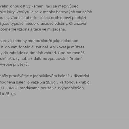
 velmi choulostivý kámen, řadí se mezi vůbec
mské kůry. Vyskytuje se v mnoha barevných variacích
ahu uzavřenin a příměsí. Kalcit orchideový pochází
lcit jsou typické hnědo-oranžové odstíny. Oranžová
u poměrně vzácná a také velmi žádaná.
urové kameny mohou sloužit jako dekorace
ní do váz, fontán či svítidel. Aplikovat je můžete
y do zahrádek a zimních zahrad. Hodí se rovněž
gické ukázky nebo k dalšímu zpracování. Drobné
 výrobě přívěsků.
rály prodáváme v jednokilovém balení, k dispozici
hodněná balení o váze 5 a 25 kg v kartonové krabici.
i XXL-JUMBO prodáváme pouze ve zvýhodněných
 a 25 kg.