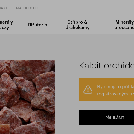
TAKT
MALOOBCHOD
nerály
Stříbro &
Minerály
Bižuterie
boxy
drahokamy
broušen
Kalcit orchid
Nyní nejste přih
registrovaným už
PŘIHLÁSIT