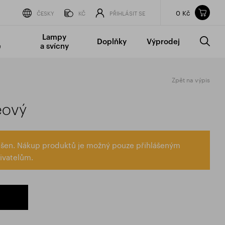
0 Kč
Obsah nákupního košíku
ČESKY
KČ
PŘIHLÁSIT SE
CELKOVÁ CENA
bez DPH
vč DPH
Lampy
Doplňky
Výprodej
0 Kč
0 Kč
é
a svícny
Nákupní košík je prázdný.
Zpět na výpis
eový
lášen. Nákup produktů je možný pouze přihlášeným
ivatelům.