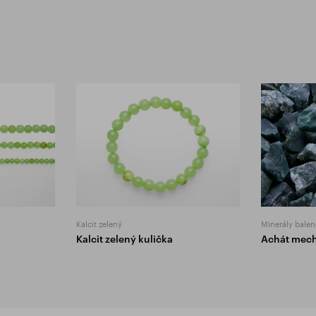
Kalcit zelený
Minerály balen
Kalcit zelený kulička
Achát mec