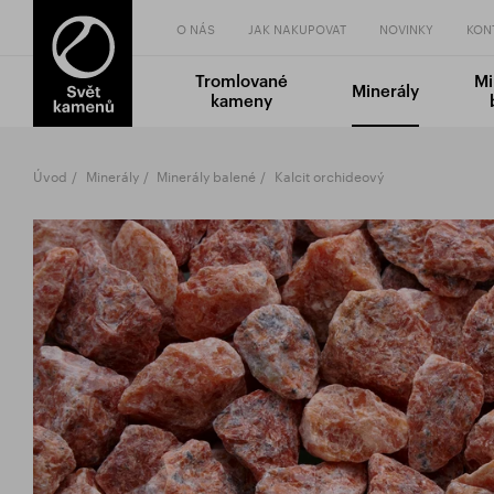
O NÁS
JAK NAKUPOVAT
NOVINKY
KON
Tromlované
Mi
Minerály
kameny
Úvod
Minerály
Minerály balené
Kalcit orchideový