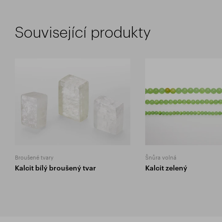
Související produkty
Broušené tvary
Šnůra volná
Kalcit bílý broušený tvar
Kalcit zelený