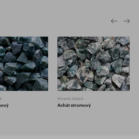
é
Minerály balené
hový
Achát stromový