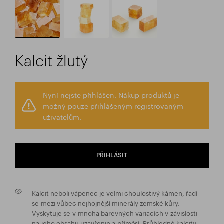
Kalcit žlutý
Nyní nejste přihlášen. Nákup produktů je
možný pouze přihlášeným registrovaným
uživatelům.
PŘIHLÁSIT
Kalcit neboli vápenec je velmi choulostivý kámen, řadí
se mezi vůbec nejhojnější minerály zemské kůry.
Vyskytuje se v mnoha barevných variacích v závislosti
na jeho obsahu uzavřenin a příměsí. Průhledné kalcity