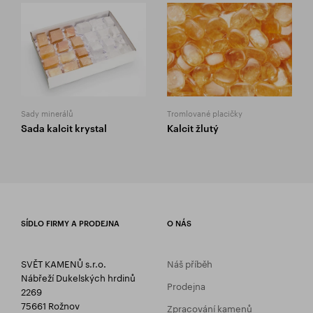
Sady minerálů
Tromlované placičky
Sada kalcit krystal
Kalcit žlutý
SÍDLO FIRMY A PRODEJNA
O NÁS
SVĚT KAMENŮ s.r.o.
Náš příběh
Nábřeží Dukelských hrdinů
Prodejna
2269
75661 Rožnov
Zpracování kamenů