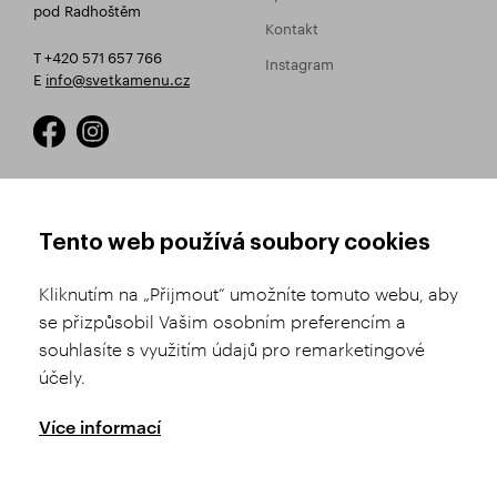
pod Radhoštěm
Kontakt
T +420 571 657 766
Instagram
E
info@svetkamenu.cz
JAK NAKUPOVAT
OBCHODNÍ PODMÍNKY
Tento web používá soubory cookies
Registrace
Obchodní podmínky
Kliknutím na „Přijmout“ umožníte tomuto webu, aby
Výběr zboží
Reklamační řád
se přizpůsobil Vašim osobním preferencím a
souhlasíte s využitím údajů pro remarketingové
Doprava a platba
Nastavení soukromí
účely.
Historie objednávek
GDPR
GPSR
Více informací
Puncovní úřad