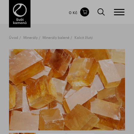
Obsah nákupního košíku
0 Kč
CELKOVÁ CENA
bez DPH
vč DPH
0 Kč
0 Kč
Úvod
Minerály
Minerály balené
Kalcit žlutý
Nákupní košík je prázdný.